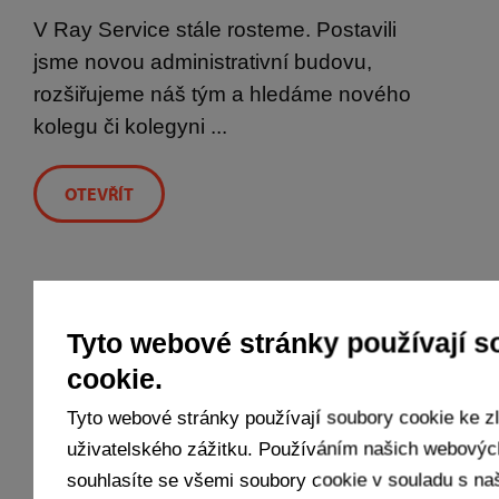
V Ray Service stále rosteme. Postavili
jsme novou administrativní budovu,
rozšiřujeme náš tým a hledáme nového
kolegu či kolegyni ...
OTEVŘÍT
Tyto webové stránky používají s
cookie.
Tyto webové stránky používají soubory cookie ke z
Máš zájem u nás pracovat?
uživatelského zážitku. Používáním našich webovýc
Vyplň formulář
souhlasíte se všemi soubory cookie v souladu s na