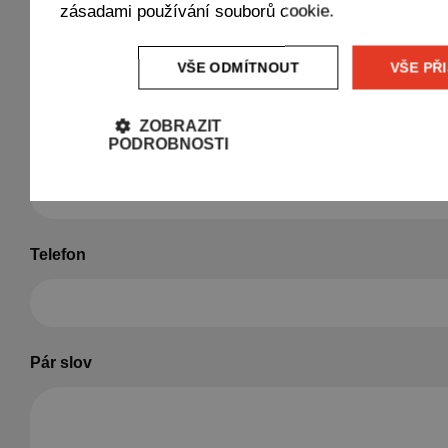
zásadami používání souborů cookie.
Více informací
Zašli nám životopis, my se ti ozveme a společn
VŠE ODMÍTNOUT
VŠE PŘ
vymyslíme.
ZOBRAZIT
PODROBNOSTI
Jméno a příjmení
Telefon
Pár slov