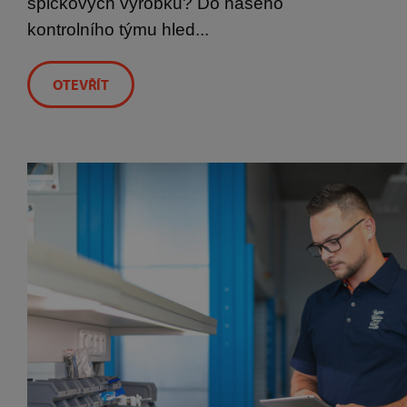
špičkových výrobků? Do našeho
kontrolního týmu hled...
OTEVŘÍT