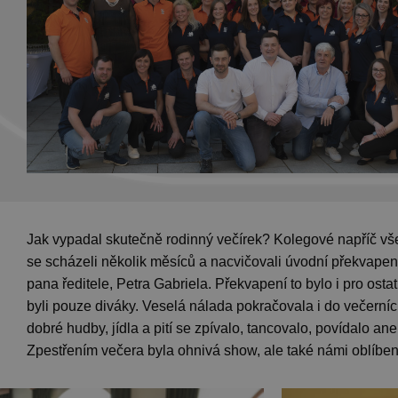
Jak vypadal skutečně rodinný večírek? Kolegové napříč v
se scházeli několik měsíců a nacvičovali úvodní překvapen
pana ředitele, Petra Gabriela. Překvapení to bylo i pro ostatn
byli pouze diváky. Veselá nálada pokračovala i do večerníc
dobré hudby, jídla a pití se zpívalo, tancovalo, povídalo ane
Zpestřením večera byla ohnivá show, ale také námi oblíben