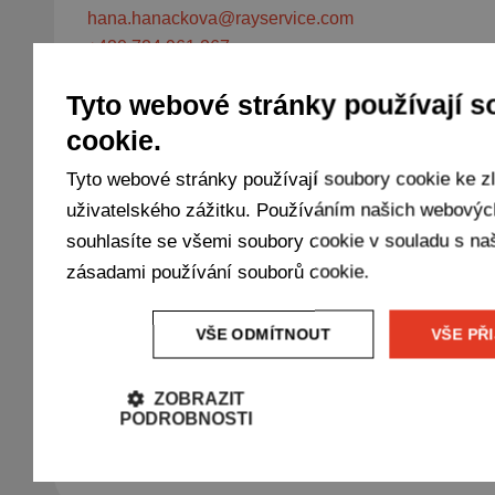
hana.hanackova@rayservice.com
+420 724 961 267
Tyto webové stránky používají s
cookie.
Tyto webové stránky používají soubory cookie ke z
uživatelského zážitku. Používáním našich webovýc
souhlasíte se všemi soubory cookie v souladu s na
zásadami používání souborů cookie.
Více informací
Zuzana Štyksová
HR Business partner
VŠE ODMÍTNOUT
VŠE PŘ
zuzana.styksova@rayservice.com
+420 724 143 588
ZOBRAZIT
PODROBNOSTI
Na ochranu osobních údajů v Ray Service pečlivě dbáme, s Vašimi os
budeme nakládat v souladu s platnou legislativou. V případě dotazů
ochrany osobních údajů nás neváhejte kontaktovat e-mailem na
personalni@rayservice.com.